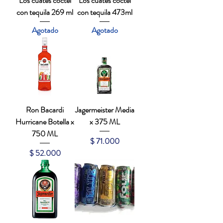
Los cuates coctel
Los cuates coctel
con tequila 269 ml
con tequila 473ml
Agotado
Agotado
Ron Bacardi
Jagermeister Media
Hurricane Botella x
x 375 ML
750 ML
Precio
$ 71.000
Precio
$ 52.000