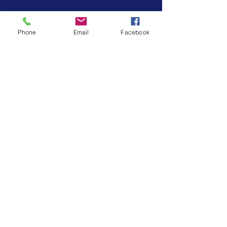
SUSCRÍBETE
Phone
Email
Facebook
Enterate de nuestras novedades y promociones
Enviar
VISÍTANOS