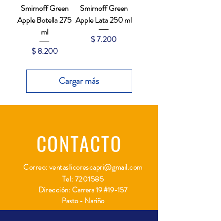
Smirnoff Green
Smirnoff Green
Apple Botella 275
Apple Lata 250 ml
ml
Precio
$ 7.200
Precio
$ 8.200
Cargar más
CONTACTO
Correo:
ventaslicorescapri@gmail.com
Tel:
7201585
Dirección:
Carrera 19 #19-157
Pasto - Nariño