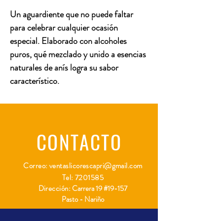
Un aguardiente que no puede faltar
para celebrar cualquier ocasión
especial. Elaborado con alcoholes
puros, qué mezclado y unido a esencias
naturales de anís logra su sabor
característico.
CONTACTO
Correo:
ventaslicorescapri@gmail.com
Tel:
7201585
Dirección:
Carrera 19 #19-157
Pasto - Nariño