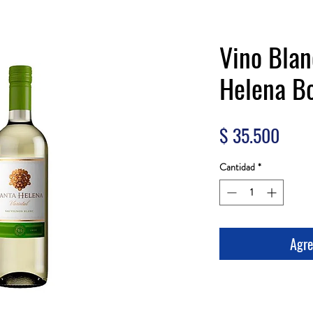
Vino Blan
Helena B
Prec
$ 35.500
Cantidad
*
Agre