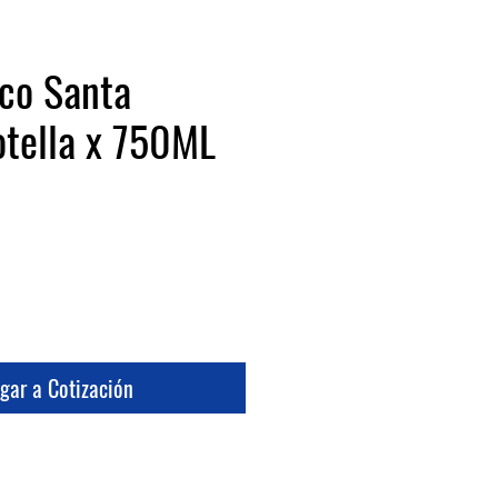
co Santa
otella x 750ML
io
gar a Cotización