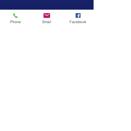
SUSCRÍBETE
Phone
Email
Facebook
Enterate de nuestras novedades y promociones
Enviar
VISÍTANOS