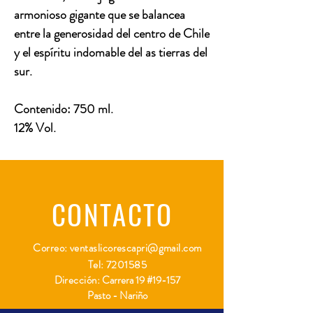
armonioso gigante que se balancea
entre la generosidad del centro de Chile
y el espíritu indomable del as tierras del
sur.
Contenido: 750 ml.
12% Vol.
CONTACTO
Correo:
ventaslicorescapri@gmail.com
Tel:
7201585
Dirección:
Carrera 19 #19-157
Pasto - Nariño