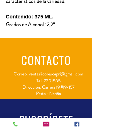
característicos de la variedad.
Contenido: 375 ML.
Grados de Alcohol 12,2°
CONTACTO
Correo:
ventaslicorescapri@gmail.com
Tel:
7201585
Dirección:
Carrera 19 #19-157
Pasto - Nariño
SUSCRÍBETE