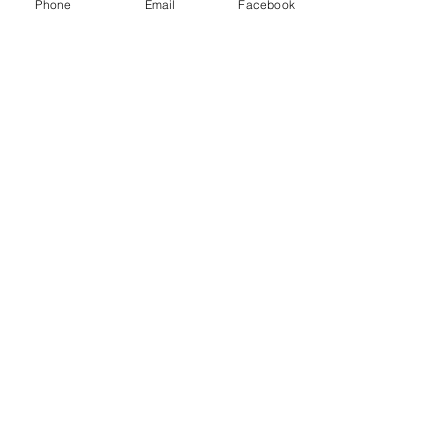
Phone
Email
Facebook
Enterate de nuestras novedades y promociones
Enviar
VISÍTANOS
UNICAMENTE
EN
PASTO