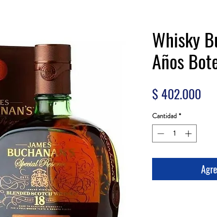
Whisky B
Años Bot
Pre
$ 402.000
Cantidad
*
Agre