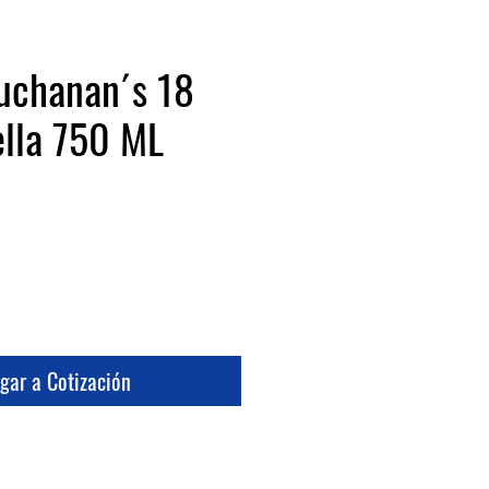
uchanan´s 18
ella 750 ML
cio
gar a Cotización