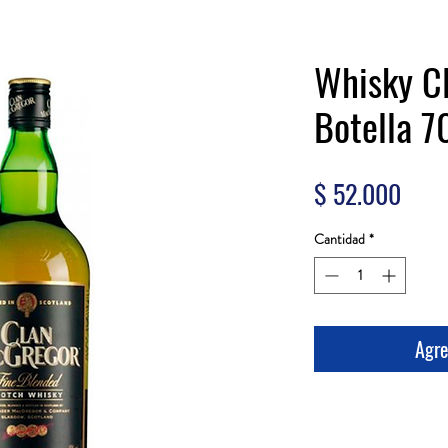
Whisky C
Botella 
Prec
$ 52.000
Cantidad
*
Agre