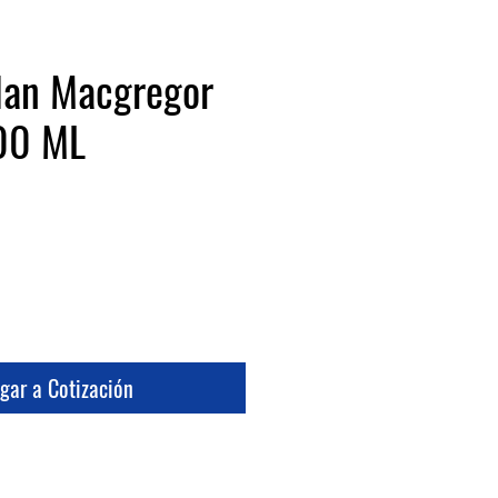
lan Macgregor
700 ML
io
gar a Cotización