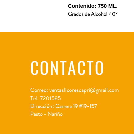
Contenido: 750 ML.
Grados de Alcohol 40°
CONTACTO
Correo:
ventaslicorescapri@gmail.com
Tel: 7201585
Dirección:
Carrera 19 #19-157
Pasto - Nariño