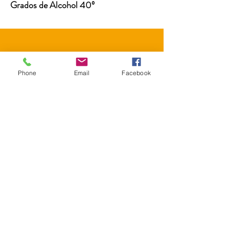
Grados de Alcohol 40º
CONTACTO
Phone
Email
Facebook
Correo:
ventaslicorescapri@gmail.com
Tel:
7201585
Dirección:
Carrera 19 #19-157
Pasto - Nariño
SUSCRÍBETE
Enterate de nuestras novedades y promociones