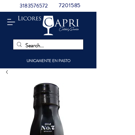
7201585
3183576572
UNICAMENTE EN PASTO